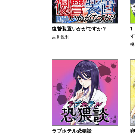
復讐装置いかがですか？
1
吉川鋭利
桃
ラブホテル恐猥談