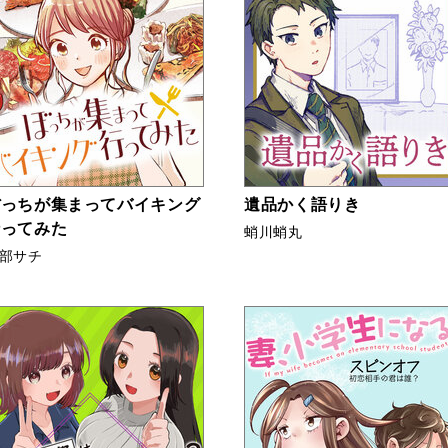
ぼっちが集まってバイキング
遺品かく語りき
行ってみた
蛸川蛸丸
部サチ