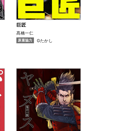
巨匠
髙橋一仁
原案協力
Gたかし