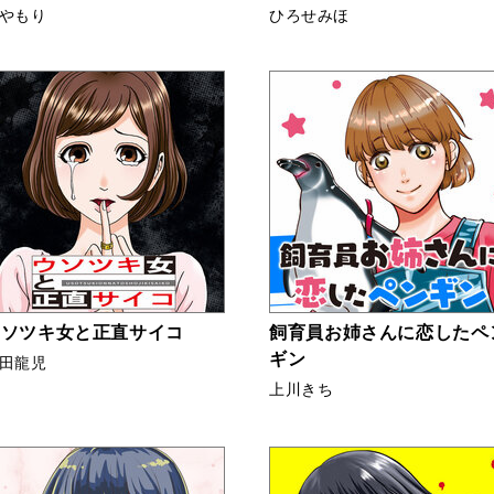
やもり
ひろせみほ
ウソツキ女と正直サイコ
飼育員お姉さんに恋したペ
ギン
田龍児
上川きち