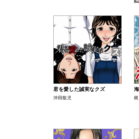
君を愛した誠実なクズ
海
沖田龍児
梶