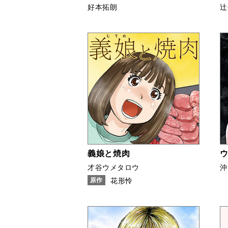
好本拓朗
辻
義娘と焼肉
才谷ウメタロウ
沖
原作
花形怜