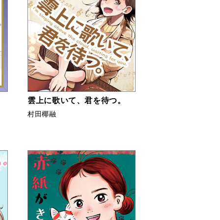
雲上に歌いて、君を待つ。
村田椰融