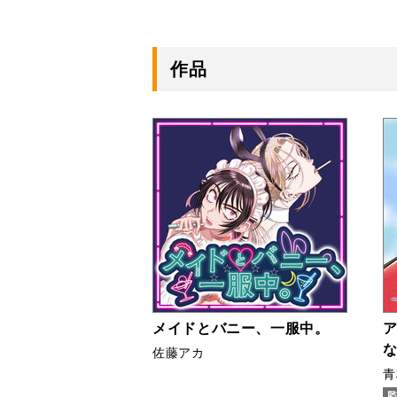
セクシー・アダルティ
試し読み有り
連載中
連
作品
メイドとバニー、一服中。
ア
な
佐藤アカ
青