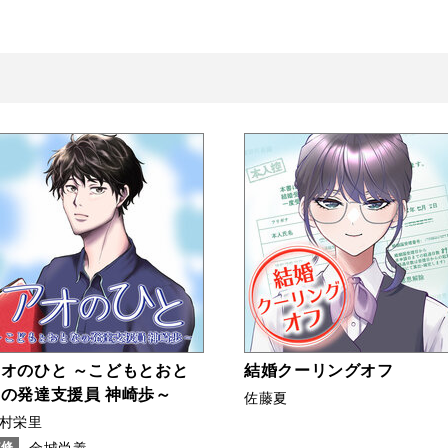
載終了
オのひと ～こどもとおと
結婚クーリングオフ
の発達支援員 神崎歩～
佐藤夏
村栄里
監修
金城尚義