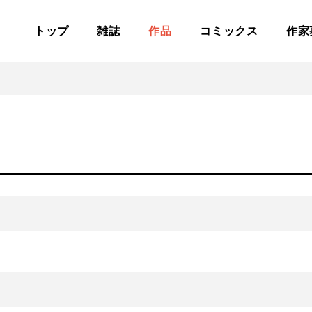
様へ
プライバシーポリ
トップ
雑誌
作品
コミックス
作家
わせ
広告主・代理店の
・著作権について
公式SNS
Twitter
YouTube
ーツ・アクション
仕事
歴史・戦記・時代
フ
ドラマ
ミステリー・サスペンス
ダーク・シリア