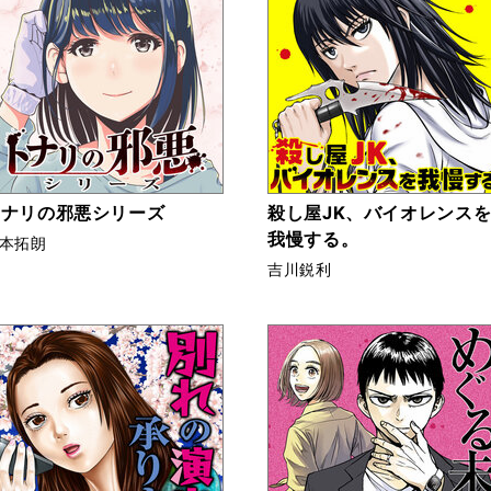
トナリの邪悪シリーズ
殺し屋JK、バイオレンス
我慢する。
本拓朗
吉川鋭利