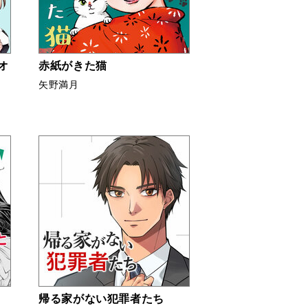
オ
赤紙がきた猫
矢野満月
帰る家がない犯罪者たち