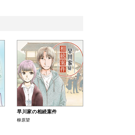
早川家の相続案件
柳原望