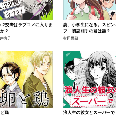
：2交際はラブコメに入りま
妻、小学生になる。スピン
すか？
フ 初恋相手の君は誰？
井桃子
村田椰融
卵と鶏
浪人生の彼女とスーパーで