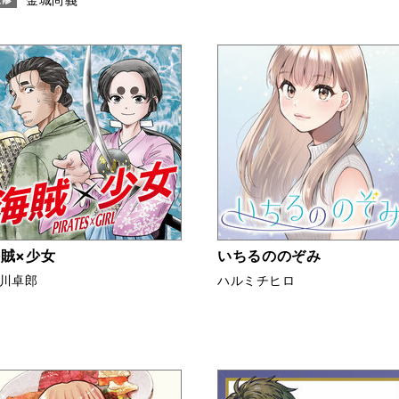
賊×少女
いちるののぞみ
川卓郎
ハルミチヒロ