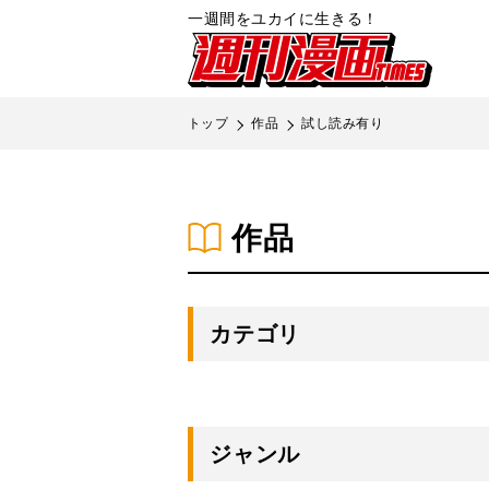
書店の皆
一週間をユカイに生きる！
週刊漫画TIMES
お問い合
画像利用
トップ
作品
試し読み有り
作品
カテゴリ
メディア化
グルメ
スポ
ジャンル
ラブコメ
動物・ほのぼの