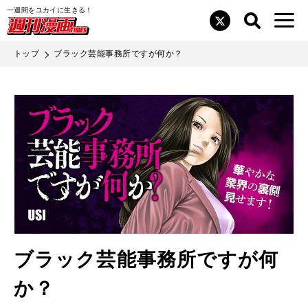
一週間をユカイに生きる！
検索
メニュ
検索
閉じ
Twitter
画TIMES
作品
る
トップ
ブラック芸能事務所ですが何か？
コミックス
作家募集
書店の皆様へ
プライバシーポリシー
お問い合わせ
広告主・代理店の皆様へ
ブラック芸能事務所ですが何
画像利用・著作権について
か？