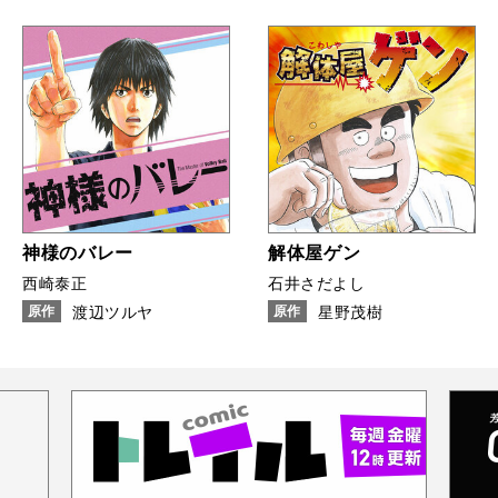
神様のバレー
解体屋ゲン
西崎泰正
石井さだよし
原作
渡辺ツルヤ
原作
星野茂樹