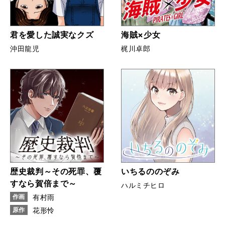
君を愛した誠実なクズ
海賊×少女
沖田龍児
梶川卓郎
歴史裁判～その死罪、覆
いちるののぞみ
すなら賀倍まで～
ハルミチヒロ
作画
有村雨
原作
花形怜