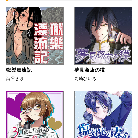
青春・学園
ラブコメ
動物・ほのぼの
ドラマ
ミステリー・サスペンス
ダーク・シリアス
SF・科学
セクシー・アダルティ
獄樂漂流記
夢見商店の獏
海谷きき
高崎ひいろ