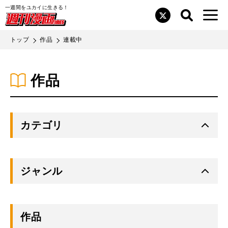
一週間をユカイに生きる！
検索
メニュ
検索
閉じ
コミックス
Twitter
画TIMES
る
トップ
作品
連載中
作家募集
書店の皆様へ
作品
プライバシーポリシー
お問い合わせ
カテゴリ
広告主・代理店の皆様へ
メディア化
グルメ
ジャンル
画像利用・著作権について
スポーツ・アクション
仕事
公式SNS
試し読み有り
連載中
連載終了
歴史・戦記・時代
ファンタジー・転生
作品
Twitter
YouTube