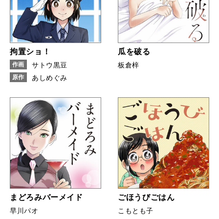
拘置ショ！
瓜を破る
作画
サトウ黒豆
板倉梓
原作
あしめぐみ
まどろみバーメイド
ごほうびごはん
早川パオ
こもとも子