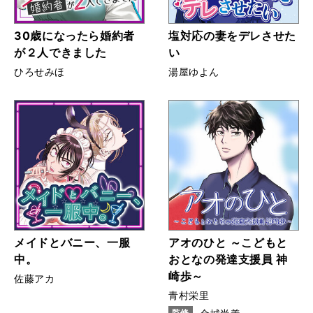
30歳になったら婚約者
塩対応の妻をデレさせた
が２人できました
い
ひろせみほ
湯屋ゆよん
メイドとバニー、一服
アオのひと ～こどもと
中。
おとなの発達支援員 神
崎歩～
佐藤アカ
青村栄里
監修