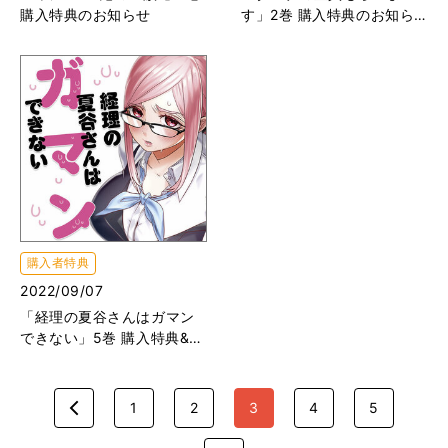
購入特典のお知らせ
す」2巻 購入特典のお知ら
せ
購入者特典
2022/09/07
「経理の夏谷さんはガマン
できない」5巻 購入特典&T
witter企画のお知らせ
1
2
3
4
5
のページ
前