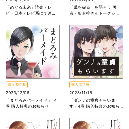
「めぐる未来」読売テレ
「瓜を破る」を語ろう 著
ビ・日本テレビ系にて連続T
者・板倉梓さんトークショ
Vドラマ化!!
ーレポ その1
購入者特典
購入者特典
2023/12/06
2023/11/16
「まどろみバーメイド」14
「ダンナの童貞もらいま
巻 購入特典のお知らせ
す」4巻 購入特典のお知ら
せ