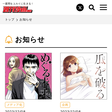
一週間をユカイに生きる！
コミックス
検索
メニュ
検索
閉じ
Twitter
画TIMES
る
作家募集
トップ
お知らせ
書店の皆様へ
お知らせ
プライバシーポリシー
お問い合わせ
広告主・代理店の皆様へ
画像利用・著作権について
公式SNS
メディア化
企画
Twitter
YouTube
2023/12/08
2023/12/08