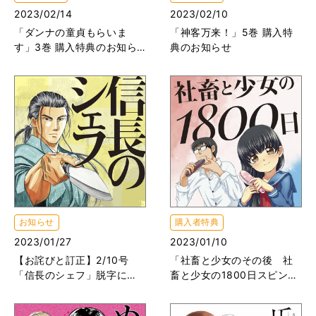
2023/02/14
2023/02/10
「ダンナの童貞もらいま
「神客万来！」5巻 購入特
す」3巻 購入特典のお知ら
典のお知らせ
せ
お知らせ
購入者特典
2023/01/27
2023/01/10
【お詫びと訂正】2/10号
「社畜と少女のその後 社
「信長のシェフ」脱字につ
畜と少女の1800日スピンオ
いて
フ2」購入特典のお知らせ