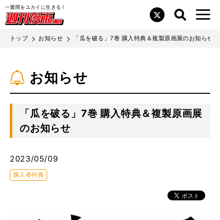
一週間をユカイに生きる！
検索
メニュ
検索
閉じ
Twitter
画TIMES
雑誌
る
トップ
お知らせ
「瓜を破る」7巻 購入特典＆複製原画展のお知らせ
作品
コミックス
お知らせ
作家募集
「瓜を破る」7巻 購入特典＆複製原画展
書店の皆様へ
のお知らせ
プライバシーポリシー
2023/05/09
お問い合わせ
購入者特典
広告主・代理店の皆様へ