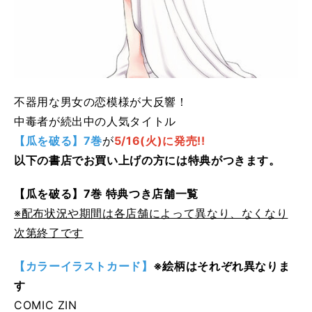
不器用な男女の恋模様が大反響！
中毒者が続出中の人気タイトル
【瓜を破る】7巻
が
5/16(火)
に
発売!!
以下の書店でお買い上げの方には特典がつきます。
【瓜を破る】7巻 特典つき店舗一覧
※配布状況や期間は各店舗によって異なり、なくなり
次第終了です
【
カラーイラストカード
】
※絵柄はそれぞれ異なりま
す
COMIC ZIN