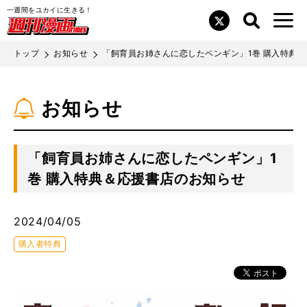
一週間をユカイに生きる！
プライバシーポリシー
検索
メニュ
検索
閉じ
Twitter
画TIMES
る
お問い合わせ
トップ
お知らせ
「飼育員お姉さんに恋したペンギン」1巻 購入特典
広告主・代理店の皆様へ
お知らせ
画像利用・著作権について
「飼育員お姉さんに恋したペンギン」1
公式SNS
巻 購入特典＆応援書店のお知らせ
Twitter
YouTube
2024/04/05
購入者特典